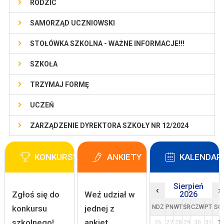
RODZIC
SAMORZĄD UCZNIOWSKI
STOŁÓWKA SZKOLNA - WAŻNE INFORMACJE!!!
SZKOŁA
TRZYMAJ FORMĘ
UCZEŃ
ZARZĄDZENIE DYREKTORA SZKOŁY NR 12/2024
KONKURSY
ANKIETY
KALENDAR
Sierpień
‹
›
Zgłoś się do
Weź udział w
2026
konkursu
jednej z
NDZ
PN
WT
ŚR
CZW
PT
SO
szkolnego!
ankiet
26
27
28
29
30
31
1