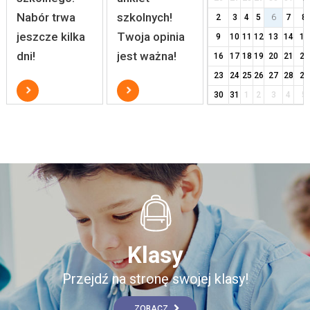
Nabór trwa
szkolnych!
2
3
4
5
6
7
8
jeszcze kilka
Twoja opinia
9
10
11
12
13
14
15
dni!
jest ważna!
16
17
18
19
20
21
22
23
24
25
26
27
28
29
30
31
1
2
3
4
5
Klasy
Przejdź na stronę swojej klasy!
ZOBACZ