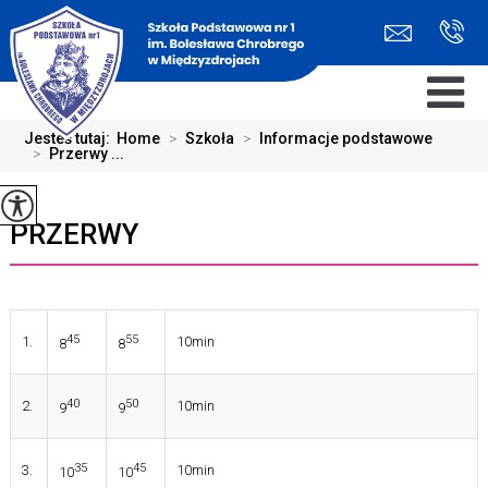
Jesteś tutaj:
Home
>
Szkoła
>
Informacje podstawowe
>
Przerwy ...
PRZERWY
45
55
1.
10min
8
8
40
50
2.
10min
9
9
35
45
3.
10min
10
10