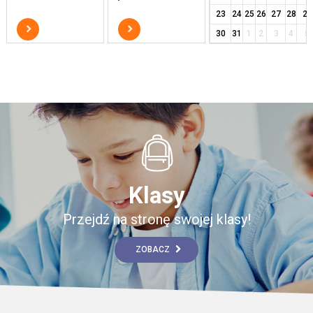
23
24
25
26
27
28
29
30
31
1
2
3
4
5
Klasy
Przejdź na stronę swojej klasy!
ZOBACZ