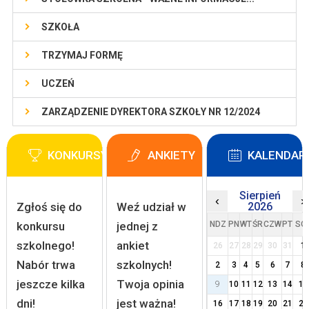
SZKOŁA
TRZYMAJ FORMĘ
UCZEŃ
ZARZĄDZENIE DYREKTORA SZKOŁY NR 12/2024
KONKURSY
ANKIETY
KALENDAR
Sierpień
‹
›
Zgłoś się do
Weź udział w
2026
konkursu
jednej z
NDZ
PN
WT
ŚR
CZW
PT
SO
szkolnego!
ankiet
26
27
28
29
30
31
1
Nabór trwa
szkolnych!
2
3
4
5
6
7
8
jeszcze kilka
Twoja opinia
9
10
11
12
13
14
15
dni!
jest ważna!
16
17
18
19
20
21
22