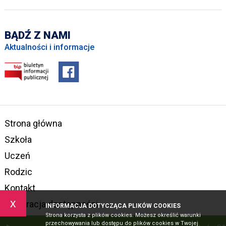
BĄDŹ Z NAMI
Aktualności i informacje
Strona główna
Szkoła
Uczeń
Rodzic
Kontakt
x
Deklaracja dostępności
INFORMACJA DOTYCZĄCA PLIKÓW COOKIES
Strona korzysta z plików cookies. Możesz określić warunki
przechowywania lub dostępu do plików cookies w Twojej