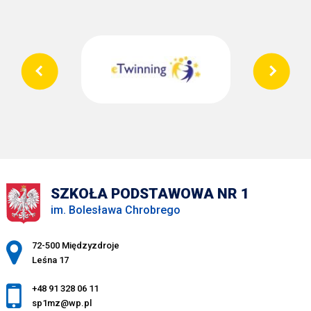
SZKOŁA PODSTAWOWA NR 1
im. Bolesława Chrobrego
Adres pocztowy:
72-500 Międzyzdroje
Leśna 17
+48 91 328 06 11
sp1mz@wp.pl