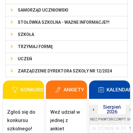
SAMORZĄD UCZNIOWSKI
STOŁÓWKA SZKOLNA - WAŻNE INFORMACJE!!!
SZKOŁA
TRZYMAJ FORMĘ
UCZEŃ
ZARZĄDZENIE DYREKTORA SZKOŁY NR 12/2024
KONKURSY
ANKIETY
KALENDAR
Sierpień
‹
›
Zgłoś się do
Weź udział w
2026
konkursu
jednej z
NDZ
PN
WT
ŚR
CZW
PT
SO
szkolnego!
ankiet
26
27
28
29
30
31
1