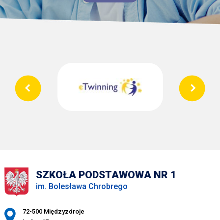
SZKOŁA PODSTAWOWA NR 1
im. Bolesława Chrobrego
Adres pocztowy:
72-500 Międzyzdroje