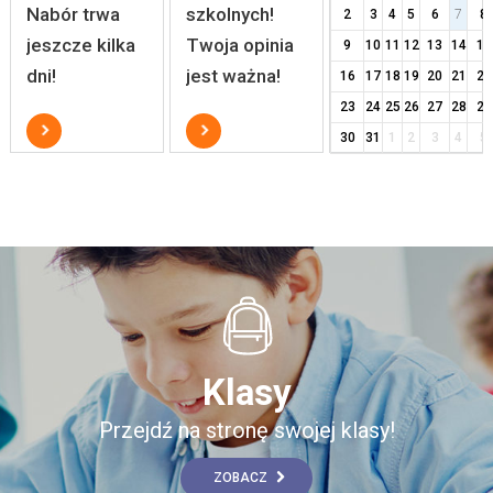
Nabór trwa
szkolnych!
2
3
4
5
6
7
8
jeszcze kilka
Twoja opinia
9
10
11
12
13
14
15
dni!
jest ważna!
16
17
18
19
20
21
22
23
24
25
26
27
28
29
30
31
1
2
3
4
5
Klasy
Przejdź na stronę swojej klasy!
ZOBACZ