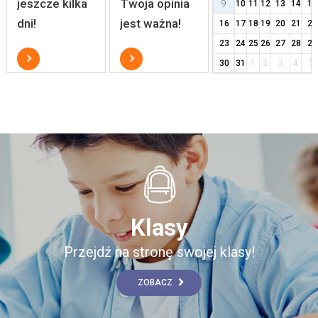
jeszcze kilka
Twoja opinia
9
10
11
12
13
14
15
dni!
jest ważna!
16
17
18
19
20
21
22
23
24
25
26
27
28
29
30
31
1
2
3
4
5
Klasy
Przejdź na stronę swojej klasy!
ZOBACZ