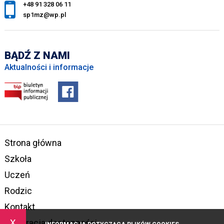
+48 91 328 06 11
sp1mz@wp.pl
BĄDŹ Z NAMI
Aktualności i informacje
Strona główna
Szkoła
Uczeń
Rodzic
Kontakt
x
Deklaracja dostępności