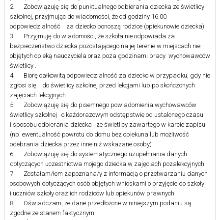
2. Zobowiązuję się do punktualnego odbierania dziecka ze świetlicy
szkolnej, przyjmując do wiadomości, że od godziny 16.00
odpowiedzialność za dziecko ponoszą rodzice (opiekunowie dziecka).
3. Przyjmuję do wiadomości, że szkoła nie odpowiada za
bezpieczeństwo dziecka pozostającego na jej terenie w miejscach nie
objętych opieką nauczyciela oraz poza godzinami pracy wychowawców
świetlicy .
4. Biorę całkowitą odpowiedzialność za dziecko w przypadku, gdy nie
zgłosi się do świetlicy szkolnej przed lekcjami lub po skończonych
zajęciach lekcyjnych.
5. Zobowiązuję się do pisemnego powiadomienia wychowawców
świetlicy szkolnej o każdorazowym odstępstwie od ustalonego czasu
i sposobu odbierania dziecka ze świetlicy zawartego w karcie zapisu
(np. ewentualność powrotu do domu bez opiekuna lub możliwość
odebrania dziecka przez inne niż wskazane osoby)
6. Zobowiązuję się do systematycznego uzupełniania danych
dotyczących uczestnictwa mojego dziecka w zajęciach pozalekcyjnych.
7. Zostałam/łem zapoznana/y z informacją o przetwarzaniu danych
osobowych dotyczących osób objętych wnioskami o przyjęcie do szkoły
i uczniów szkoły oraz ich rodziców lub opiekunów prawnych.
8. Oświadczam, że dane przedłożone w niniejszym podaniu są
zgodne ze stanem faktycznym.