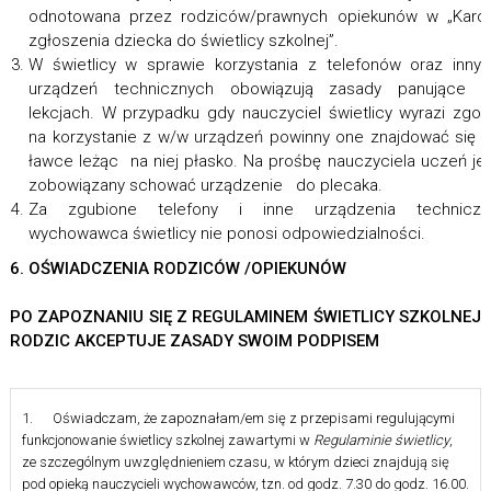
odnotowana przez rodziców/prawnych opiekunów w „Karc
zgłoszenia dziecka do świetlicy szkolnej”.
W świetlicy w sprawie korzystania z telefonów oraz inny
urządzeń technicznych obowiązują zasady panujące n
lekcjach. W przypadku gdy nauczyciel świetlicy wyrazi zgo
na korzystanie z w/w urządzeń powinny one znajdować się 
ławce leżąc na niej płasko. Na prośbę nauczyciela uczeń je
zobowiązany schować urządzenie do plecaka.
Za zgubione telefony i inne urządzenia techniczn
wychowawca świetlicy nie ponosi odpowiedzialności.
6. OŚWIADCZENIA RODZICÓW /OPIEKUNÓW
PO ZAPOZNANIU SIĘ Z REGULAMINEM ŚWIETLICY SZKOLNEJ
RODZIC AKCEPTUJE ZASADY SWOIM PODPISEM
1. Oświadczam, że zapoznałam/em się z przepisami regulującymi
funkcjonowanie świetlicy szkolnej zawartymi w
Regulaminie świetlicy
,
ze szczególnym uwzględnieniem czasu, w którym dzieci znajdują się
pod opieką nauczycieli wychowawców, tzn. od godz. 7.30 do godz. 16.00.