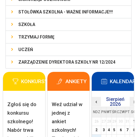
STOŁÓWKA SZKOLNA - WAŻNE INFORMACJE!!!
SZKOŁA
TRZYMAJ FORMĘ
UCZEŃ
ZARZĄDZENIE DYREKTORA SZKOŁY NR 12/2024
KONKURSY
ANKIETY
KALENDAR
Sierpień
‹
›
Zgłoś się do
Weź udział w
2026
konkursu
jednej z
NDZ
PN
WT
ŚR
CZW
PT
SO
szkolnego!
ankiet
26
27
28
29
30
31
1
Nabór trwa
szkolnych!
2
3
4
5
6
7
8