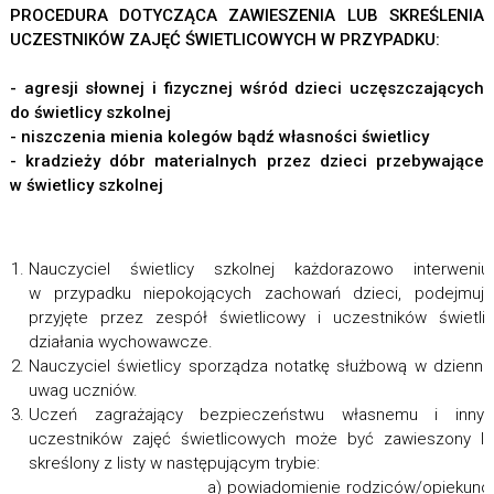
PROCEDURA DOTYCZĄCA ZAWIESZENIA LUB SKREŚLENIA
UCZESTNIKÓW ZAJĘĆ ŚWIETLICOWYCH W PRZYPADKU:
- agresji słownej i fizycznej wśród dzieci uczęszczających
do świetlicy szkolnej
- niszczenia mienia kolegów bądź własności świetlicy
- kradzieży dóbr materialnych przez dzieci przebywające
w świetlicy szkolnej
Nauczyciel świetlicy szkolnej każdorazowo interweniu
w przypadku niepokojących zachowań dzieci, podejmują
przyjęte przez zespół świetlicowy i uczestników świetli
działania wychowawcze.
Nauczyciel świetlicy sporządza notatkę służbową w dzienni
uwag uczniów.
Uczeń zagrażający bezpieczeństwu własnemu i innyc
uczestników zajęć świetlicowych może być zawieszony l
skreślony z listy w następującym trybie
a) powiadomienie rodziców/opiekunó