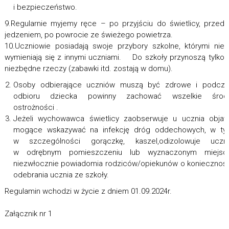
i bezpieczeństwo.
9.Regularnie myjemy ręce – po przyjściu do świetlicy, przed
jedzeniem, po powrocie ze świeżego powietrza.
10.Uczniowie posiadają swoje przybory szkolne, którymi nie
wymieniają się z innymi uczniami. Do szkoły przynoszą tylko
niezbędne rzeczy (zabawki itd. zostają w domu).
Osoby odbierające uczniów muszą być zdrowe i podcza
odbioru dziecka powinny zachować wszelkie środk
ostrożności .
Jeżeli wychowawca świetlicy zaobserwuje u ucznia obja
mogące wskazywać na infekcję dróg oddechowych, w ty
w szczególności gorączkę, kaszel,odizolowuje uczni
w odrębnym pomieszczeniu lub wyznaczonym miejscu
niezwłocznie powiadomia rodziców/opiekunów o koniecznoś
odebrania ucznia ze szkoły.
Regulamin wchodzi w życie z dniem 01.09.2024r.
Załącznik nr 1