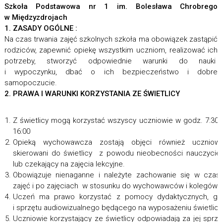
Szkoła Podstawowa nr 1 im. Bolesława Chrobrego
w Międzyzdrojach
1. ZASADY OGÓLNE :
Na czas trwania zajęć szkolnych szkoła ma obowiązek zastąpić
rodziców, zapewnić opiekę wszystkim uczniom, realizować ich
potrzeby, stworzyć odpowiednie warunki do nauki
i wypoczynku, dbać o ich bezpieczeństwo i dobre
samopoczucie.
2. PRAWA I WARUNKI KORZYSTANIA ZE ŚWIETLICY
Z świetlicy mogą korzystać wszyscy uczniowie w godz. 7:30
16:00
Opieką wychowawcza zostają objęci również uczniowi
skierowani do świetlicy z powodu nieobecności nauczycie
lub czekający na zajęcia lekcyjne.
Obowiązuje nienaganne i należyte zachowanie się w czas
zajęć i po zajęciach w stosunku do wychowawców i kolegów.
Uczeń ma prawo korzystać z pomocy dydaktycznych, gie
i sprzętu audiowizualnego będącego na wyposażeniu świetlicy
Uczniowie korzystający ze świetlicy odpowiadają za jej sprzę