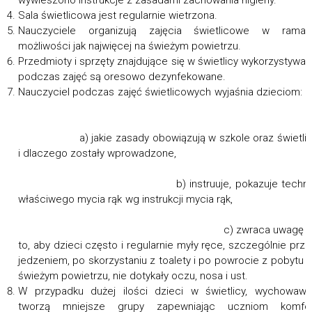
wywieszono instrukcje z zasadami zachowania higieny.
Sala świetlicowa jest regularnie wietrzona.
Nauczyciele organizują zajęcia świetlicowe w ramac
możliwości jak najwięcej na świeżym powietrzu.
Przedmioty i sprzęty znajdujące się w świetlicy wykorzystywa
podczas zajęć są oresowo dezynfekowane.
Nauczyciel podczas zajęć świetlicowych wyjaśnia dziecio
a) jakie zasady obowiązują w szkole oraz świetlic
i dlaczego zostały wprowadzone
b) instruuje, pokazuje technik
właściwego mycia rąk wg instrukcji mycia rąk
c) zwraca uwagę n
to, aby dzieci często i regularnie myły ręce, szczególnie prz
jedzeniem, po skorzystaniu z toalety i po powrocie z pobytu 
świeżym powietrzu, nie dotykały oczu, nosa i ust.
W przypadku dużej ilości dzieci w świetlicy, wychowaw
tworzą mniejsze grupy zapewniając uczniom komfor