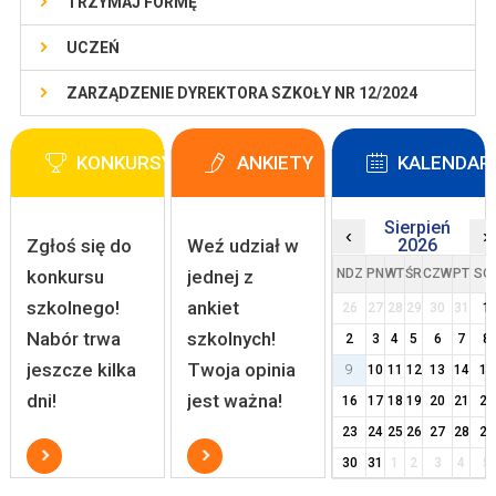
TRZYMAJ FORMĘ
UCZEŃ
ZARZĄDZENIE DYREKTORA SZKOŁY NR 12/2024
KONKURSY
ANKIETY
KALENDAR
Sierpień
‹
›
Zgłoś się do
Weź udział w
2026
konkursu
jednej z
NDZ
PN
WT
ŚR
CZW
PT
SO
szkolnego!
ankiet
26
27
28
29
30
31
1
Nabór trwa
szkolnych!
2
3
4
5
6
7
8
jeszcze kilka
Twoja opinia
9
10
11
12
13
14
15
dni!
jest ważna!
16
17
18
19
20
21
22
23
24
25
26
27
28
29
30
31
1
2
3
4
5