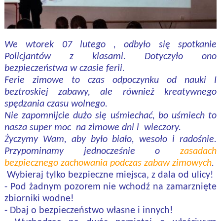
We wtorek 07 lutego
, odbyło się spotkanie
Policjantów
z klasami.
Dotyczyło ono
bezpieczeństwa
w czasie
feri
i.
Ferie zimowe to czas odpoczynku od nauki
I
beztroskiej zabawy, ale również kreatywnego
spędzania czasu wolnego.
Nie zapomnijcie dużo się uśmiechać, bo uśmiech to
nasza super moc na zimowe dni i wieczory.
Życzymy Wam, aby było biało, wesoło i radośnie.
Przypominamy
jednocześnie
o
zasadach
bezpiecznego zachowania podczas zabaw zimowych
.
Wybieraj tylko bezpieczne miejsca, z dala od ulicy!
- Pod żadnym pozorem nie wchodź na zamarznięte
zbiorniki wodne!
- Dbaj o bezpieczeństwo własne i innych!