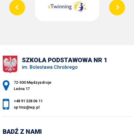
SZKOŁA PODSTAWOWA NR 1
im. Bolesława Chrobrego
Adres pocztowy:
72-500 Międzyzdroje
Leśna 17
+48 91 328 06 11
sp1mz@wp.pl
BĄDŹ Z NAMI