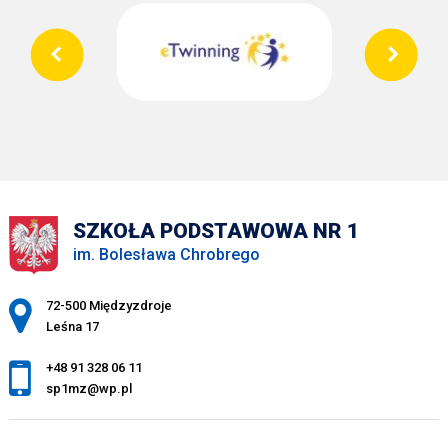
SZKOŁA PODSTAWOWA NR 1
im. Bolesława Chrobrego
Adres pocztowy:
72-500 Międzyzdroje
Leśna 17
+48 91 328 06 11
sp1mz@wp.pl