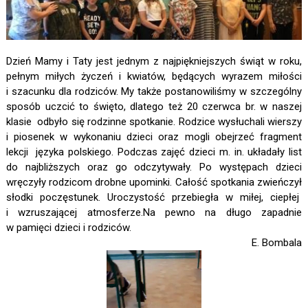
Dzień Mamy i Taty jest jednym z najpiękniejszych świąt w roku,
pełnym miłych życzeń i kwiatów, będących wyrazem miłości
i szacunku dla rodziców. My także postanowiliśmy w szczególny
sposób uczcić to święto, dlatego też 20 czerwca br. w naszej
klasie odbyło się rodzinne spotkanie. Rodzice wysłuchali wierszy
i piosenek w wykonaniu dzieci oraz mogli obejrzeć fragment
lekcji języka polskiego. Podczas zajęć dzieci m. in. układały list
do najbliższych oraz go odczytywały. Po występach dzieci
wręczyły rodzicom drobne upominki. Całość spotkania zwieńczył
słodki poczęstunek. Uroczystość przebiegła w miłej, ciepłej
i wzruszającej atmosferze.Na pewno na długo zapadnie
w pamięci dzieci i rodziców.
E. Bombala