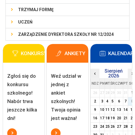
TRZYMAJ FORMĘ
UCZEŃ
ZARZĄDZENIE DYREKTORA SZKOŁY NR 12/2024
KONKURSY
ANKIETY
KALENDAR
Sierpień
‹
›
Zgłoś się do
Weź udział w
2026
konkursu
jednej z
NDZ
PN
WT
ŚR
CZW
PT
SO
szkolnego!
ankiet
26
27
28
29
30
31
1
Nabór trwa
szkolnych!
2
3
4
5
6
7
8
jeszcze kilka
Twoja opinia
9
10
11
12
13
14
15
dni!
jest ważna!
16
17
18
19
20
21
22
23
24
25
26
27
28
29
30
31
1
2
3
4
5