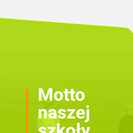
Motto
naszej
szkoły