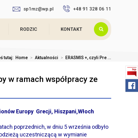
sp1mz@wp.pl
+48 91 328 06 11
RODZIC
KONTAKT
ś tutaj:
Home
>
Aktualności
>
ERASMIS +, czyli Pre ...
opy w ramach współpracy ze
ionów Europy Grecji, Hiszpani,Włoch
latach poprzednich, w dniu 5 września odbyło
łodzieżą uczestniczącą w wymianie