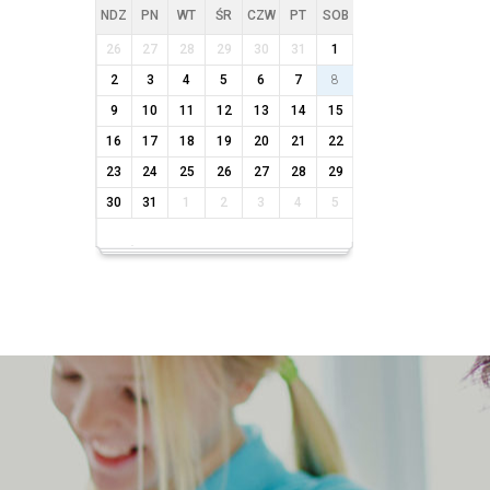
NDZ
PN
WT
ŚR
CZW
PT
SOB
26
27
28
29
30
31
1
2
3
4
5
6
7
8
9
10
11
12
13
14
15
16
17
18
19
20
21
22
23
24
25
26
27
28
29
30
31
1
2
3
4
5