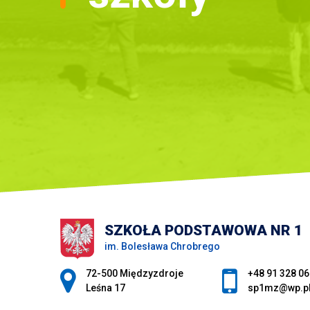
SZKOŁA PODSTAWOWA NR 1
im. Bolesława Chrobrego
Adres pocztowy:
72-500 Międzyzdroje
+48 91 328 06
Leśna 17
sp1mz@wp.p