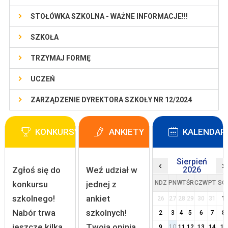
STOŁÓWKA SZKOLNA - WAŻNE INFORMACJE!!!
SZKOŁA
TRZYMAJ FORMĘ
UCZEŃ
ZARZĄDZENIE DYREKTORA SZKOŁY NR 12/2024
KONKURSY
ANKIETY
KALENDAR
Sierpień
‹
›
Zgłoś się do
Weź udział w
2026
konkursu
jednej z
NDZ
PN
WT
ŚR
CZW
PT
SO
szkolnego!
ankiet
26
27
28
29
30
31
1
Nabór trwa
szkolnych!
2
3
4
5
6
7
8
jeszcze kilka
Twoja opinia
9
10
11
12
13
14
15