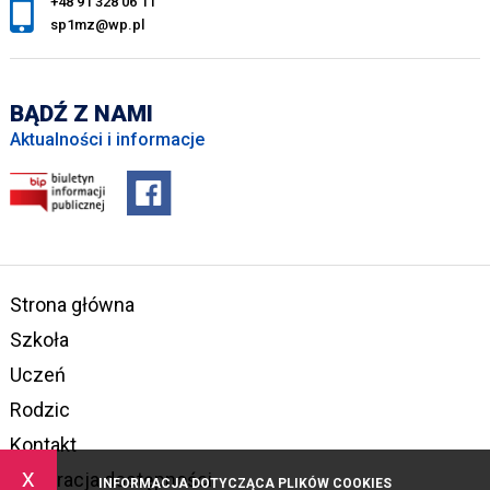
+48 91 328 06 11
sp1mz@wp.pl
BĄDŹ Z NAMI
Aktualności i informacje
Strona główna
Szkoła
Uczeń
Rodzic
Kontakt
x
Deklaracja dostępności
INFORMACJA DOTYCZĄCA PLIKÓW COOKIES