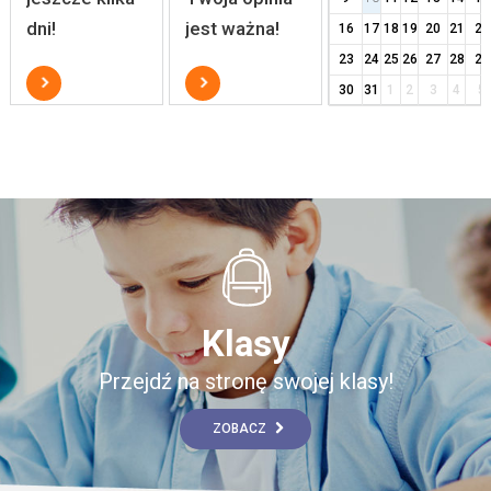
dni!
jest ważna!
16
17
18
19
20
21
22
23
24
25
26
27
28
29
30
31
1
2
3
4
5
Klasy
Przejdź na stronę swojej klasy!
ZOBACZ