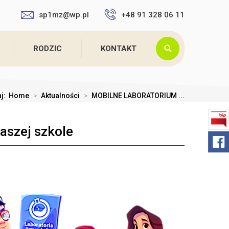
sp1mz@wp.pl
+48 91 328 06 11
RODZIC
KONTAKT
aj:
Home
>
Aktualności
>
MOBILNE LABORATORIUM ...
szej szkole