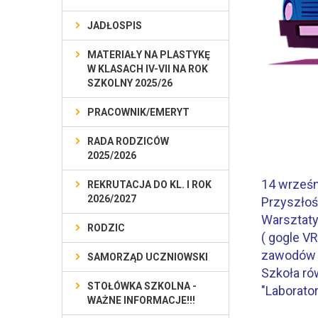
JADŁOSPIS
MATERIAŁY NA PLASTYKĘ
W KLASACH IV-VII NA ROK
SZKOLNY 2025/26
PRACOWNIK/EMERYT
RADA RODZICÓW
2025/2026
14 wrześn
REKRUTACJA DO KL. I ROK
2026/2027
Przyszłoś
Warsztaty
RODZIC
( gogle V
zawodów p
SAMORZĄD UCZNIOWSKI
Szkoła ró
STOŁÓWKA SZKOLNA -
"Laborato
WAŻNE INFORMACJE!!!