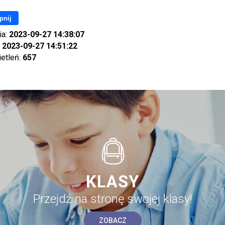
pnij
ia:
2023-09-27 14:38:07
:
2023-09-27 14:51:22
ietleń:
657
KLASY
Przejdź na stronę swojej klasy!
ZOBACZ