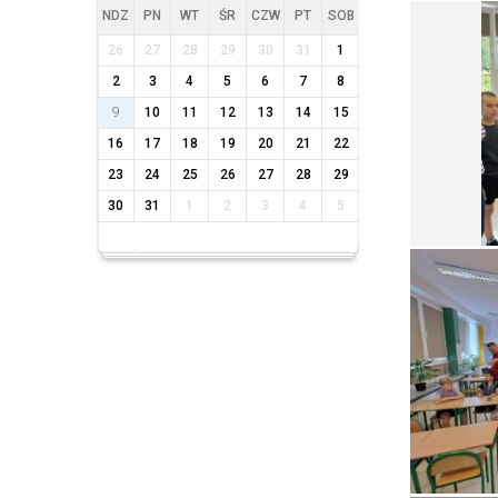
NDZ
PN
WT
ŚR
CZW
PT
SOB
26
27
28
29
30
31
1
2
3
4
5
6
7
8
9
10
11
12
13
14
15
16
17
18
19
20
21
22
23
24
25
26
27
28
29
30
31
1
2
3
4
5