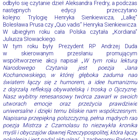
odbyło się czytanie dzieł Aleksandra Fredry, a podczas
następnych edycji przeczytano
kolejno: Trylogię Henryka Sienkiewicza, „Lalkę”
Bolesława Prusa czy „Quo vadis” Henryka Sienkiewicza.
W ubiegłym roku cała Polska czytała „Kordiana”
Juliusza Słowackiego.
W tym roku były Prezydent RP Andrzej Duda
w skierowanym przesłaniu promującym
współtworzenie akcji napisał „
W tym roku lekturą
Narodowego Czytania jest poezja Jana
Kochanowskiego, w której głęboka zaduma nad
światem łączy się z humorem, a idee humanizmu
z dojrzałą refleksją obywatelską i troską o Ojczyznę.
Nasz wybitny renesansowy twórca zawarł w swoich
utworach emocje oraz przeżycia prawdziwie
uniwersalne i dzięki temu bliskie nam współczesnym.
Napisana przepiękną polszczyzną, pełna mądrych rad
poezja Mistrza z Czarnolasu to niezwykła kronika
myśli i obyczajów dawnej Rzeczypospolitej, która łączy
pokolenia i jest nadal aktualna(…) zachęcamy Państwa