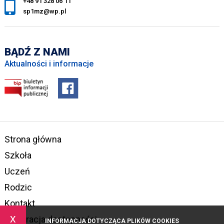
+48 91 328 06 11
sp1mz@wp.pl
BĄDŹ Z NAMI
Aktualności i informacje
Strona główna
Szkoła
Uczeń
Rodzic
Kontakt
x
Deklaracja dostępności
INFORMACJA DOTYCZĄCA PLIKÓW COOKIES