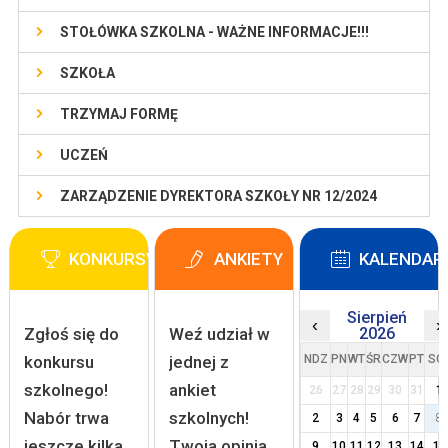
STOŁÓWKA SZKOLNA - WAŻNE INFORMACJE!!!
SZKOŁA
TRZYMAJ FORMĘ
UCZEŃ
ZARZĄDZENIE DYREKTORA SZKOŁY NR 12/2024
KONKURSY
ANKIETY
KALENDAR
Sierpień
‹
›
Zgłoś się do
Weź udział w
2026
konkursu
jednej z
NDZ
PN
WT
ŚR
CZW
PT
SO
szkolnego!
ankiet
26
27
28
29
30
31
1
Nabór trwa
szkolnych!
2
3
4
5
6
7
8
jeszcze kilka
Twoja opinia
9
10
11
12
13
14
15