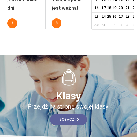
dni!
jest ważna!
16
17
18
19
20
21
22
23
24
25
26
27
28
29
30
31
1
2
3
4
5
Klasy
Przejdź na stronę swojej klasy!
ZOBACZ