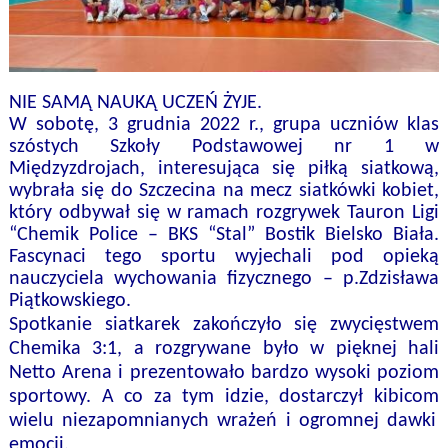
NIE SAMĄ NAUKĄ UCZEŃ ŻYJE.
W sobotę, 3 grudnia 2022 r., grupa uczniów klas
szóstych Szkoły Podstawowej nr 1 w
Międzyzdrojach, interesująca się piłką siatkową,
wybrała się do Szczecina na mecz siatkówki kobiet,
który odbywał się w ramach rozgrywek Tauron Ligi
“Chemik Police – BKS “Stal” Bostik Bielsko Biała.
Fascynaci tego sportu wyjechali pod opieką
nauczyciela wychowania fizycznego – p.Zdzisława
Piątkowskiego.
S
potkanie
siatkarek z
akończyło się zwycięstwem
Chemika 3:1,
a
roz
grywane
było
w pięknej hali
Netto Arena i
prezentowało
bardzo wysok
i
poziom
sportowy.
A co za tym idzie, d
ostarczył
kibicom
wielu
niezapomnianych
wrażeń
i
ogromnej dawki
emocji.