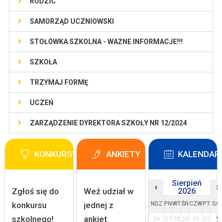
RODZIC
SAMORZĄD UCZNIOWSKI
STOŁÓWKA SZKOLNA - WAŻNE INFORMACJE!!!
SZKOŁA
TRZYMAJ FORMĘ
UCZEŃ
ZARZĄDZENIE DYREKTORA SZKOŁY NR 12/2024
KONKURSY
ANKIETY
KALENDAR
Sierpień
‹
›
Zgłoś się do
Weź udział w
2026
konkursu
jednej z
NDZ
PN
WT
ŚR
CZW
PT
SO
szkolnego!
ankiet
26
27
28
29
30
31
1