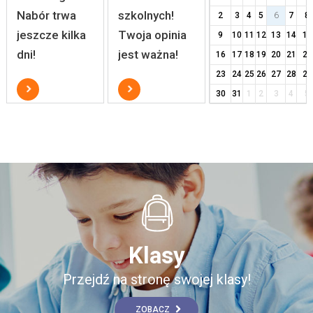
Nabór trwa
szkolnych!
2
3
4
5
6
7
8
jeszcze kilka
Twoja opinia
9
10
11
12
13
14
15
dni!
jest ważna!
16
17
18
19
20
21
22
23
24
25
26
27
28
29
30
31
1
2
3
4
5
Klasy
Przejdź na stronę swojej klasy!
ZOBACZ