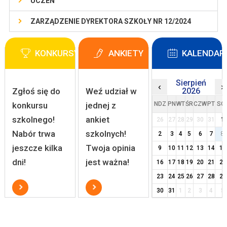
UCZEŃ
ZARZĄDZENIE DYREKTORA SZKOŁY NR 12/2024
KONKURSY
ANKIETY
KALENDAR
Sierpień
‹
›
Zgłoś się do
Weź udział w
2026
konkursu
jednej z
NDZ
PN
WT
ŚR
CZW
PT
SO
szkolnego!
ankiet
26
27
28
29
30
31
1
Nabór trwa
szkolnych!
2
3
4
5
6
7
8
jeszcze kilka
Twoja opinia
9
10
11
12
13
14
15
dni!
jest ważna!
16
17
18
19
20
21
22
23
24
25
26
27
28
29
30
31
1
2
3
4
5