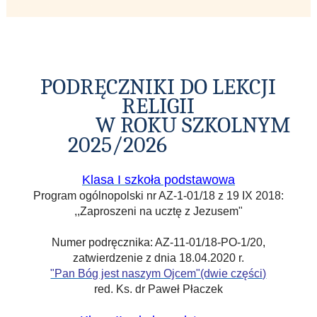
PODRĘCZNIKI DO LEKCJI
RELIGII
W ROKU SZKOLNYM
2025/2026
DSTAWOWEJ
Klasa I szkoła podstawowa
Program ogólnopolski nr AZ-1-01/18 z 19 IX 2018:
,,Zaproszeni na ucztę z Jezusem"
Numer podręcznika
: AZ-11-01/18-PO-1/20,
zatwierdzenie
z dnia 18.04.2020 r.
"Pan Bóg jest naszym Ojcem"(dwie części)
red. Ks. dr Paweł Płaczek