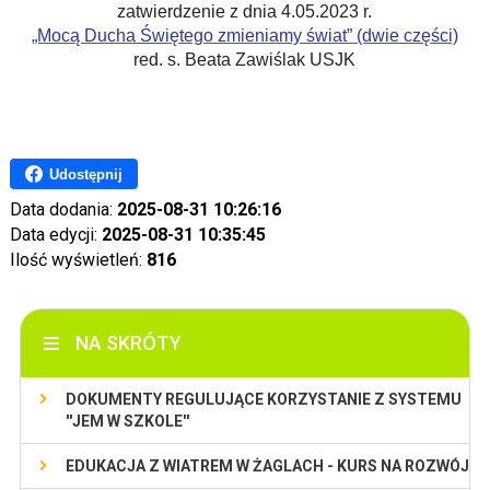
zatwierdzenie
z dnia 4.05.2023 r.
„Mocą Ducha Świętego zmieniamy świat” (dwie części)
red. s. Beata Zawiślak USJK
Udostępnij
Data dodania:
2025-08-31 10:26:16
Data edycji:
2025-08-31 10:35:45
Ilość wyświetleń:
816
NA SKRÓTY
DOKUMENTY REGULUJĄCE KORZYSTANIE Z SYSTEMU
''JEM W SZKOLE''
EDUKACJA Z WIATREM W ŻAGLACH - KURS NA ROZWÓJ