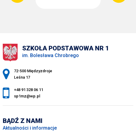
SZKOŁA PODSTAWOWA NR 1
im. Bolesława Chrobrego
Adres pocztowy:
72-500 Międzyzdroje
Leśna 17
+48 91 328 06 11
sp1mz@wp.pl
BĄDŹ Z NAMI
Aktualności i informacje