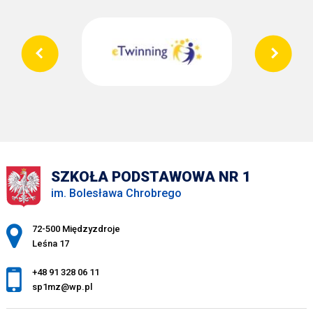
SZKOŁA PODSTAWOWA NR 1
im. Bolesława Chrobrego
Adres pocztowy:
72-500 Międzyzdroje
Leśna 17
+48 91 328 06 11
sp1mz@wp.pl