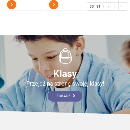
30
31
1
2
3
4
5
Klasy
Przejdź na stronę swojej klasy!
ZOBACZ