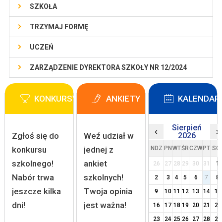
SZKOŁA
TRZYMAJ FORMĘ
UCZEŃ
ZARZĄDZENIE DYREKTORA SZKOŁY NR 12/2024
KONKURSY
ANKIETY
KALENDAR
Sierpień
‹
›
Zgłoś się do
Weź udział w
2026
konkursu
jednej z
NDZ
PN
WT
ŚR
CZW
PT
SO
szkolnego!
ankiet
26
27
28
29
30
31
1
Nabór trwa
szkolnych!
2
3
4
5
6
7
8
jeszcze kilka
Twoja opinia
9
10
11
12
13
14
15
dni!
jest ważna!
16
17
18
19
20
21
22
23
24
25
26
27
28
29