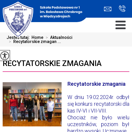
Jesteś tutaj:
Home
>
Aktualności
>
Recytatorskie zmagan ...
RECYTATORSKIE ZMAGANIA
Recytatorskie zmagania
W dniu 19.02.2024r. odbył
się konkurs recytatorski dla
kas IV-VI i VII-VIII.
Chociaż nie było wielu
uczestników, poziom był
bardzo wysoki. Uczniowie