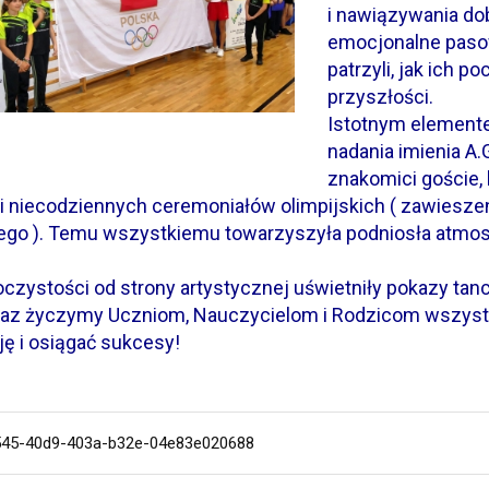
i nawiązywania dob
emocjonalne pasow
patrzyli, jak ich p
przyszłości.
Istotnym elementem
nadania imienia A.
znakomici goście, 
 niecodziennych ceremoniałów olimpijskich ( zawieszenie
iego ). Temu wszystkiemu towarzyszyła podniosła atmos
oczystości od strony artystycznej uświetniły pokazy tanc
raz życzymy Uczniom, Nauczycielom i Rodzicom wszys
ję i osiągać sukcesy!
45-40d9-403a-b32e-04e83e020688