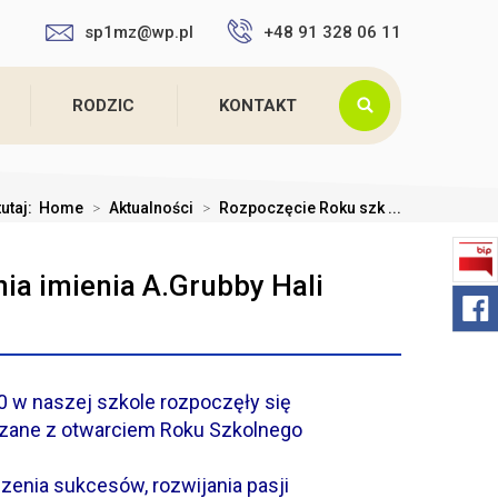
sp1mz@wp.pl
+48 91 328 06 11
RODZIC
KONTAKT
tutaj:
Home
>
Aktualności
>
Rozpoczęcie Roku szk ...
ia imienia A.Grubby Hali
0 w naszej szkole rozpoczęły się
ązane z otwarciem Roku Szkolnego
czenia sukcesów, rozwijania pasji