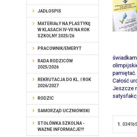
JADŁOSPIS
MATERIAŁY NA PLASTYKĘ
W KLASACH IV-VII NA ROK
SZKOLNY 2025/26
PRACOWNIK/EMERYT
świadkami
RADA RODZICÓW
olimpijsk
2025/2026
pamiętać.
REKRUTACJA DO KL. I ROK
Całość ur
2026/2027
Jeszcze 
satysfakc
RODZIC
SAMORZĄD UCZNIOWSKI
STOŁÓWKA SZKOLNA -
1.
0341b5
WAŻNE INFORMACJE!!!