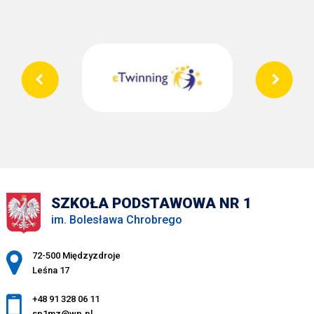
SZKOŁA PODSTAWOWA NR 1
im. Bolesława Chrobrego
Adres pocztowy:
72-500 Międzyzdroje
Leśna 17
+48 91 328 06 11
sp1mz@wp.pl