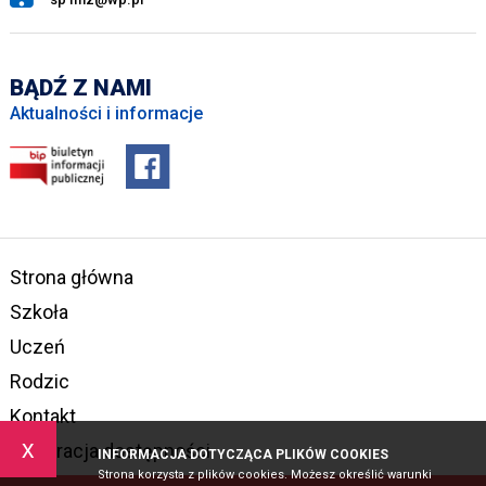
BĄDŹ Z NAMI
Aktualności i informacje
Strona główna
Szkoła
Uczeń
Rodzic
Kontakt
x
Deklaracja dostępności
INFORMACJA DOTYCZĄCA PLIKÓW COOKIES
Strona korzysta z plików cookies. Możesz określić warunki