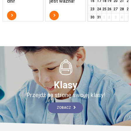
dni!
jest ważna!
16
17
18
19
20
21
22
23
24
25
26
27
28
29
30
31
1
2
3
4
5
Klasy
Przejdź na stronę swojej klasy!
ZOBACZ