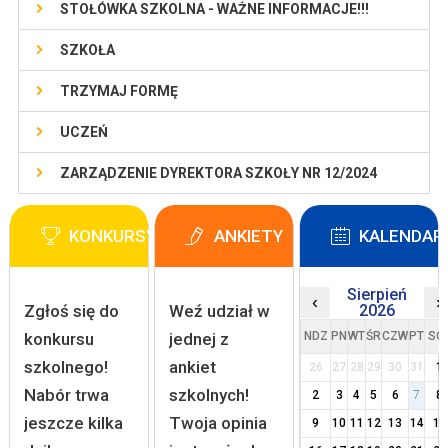
STOŁÓWKA SZKOLNA - WAŻNE INFORMACJE!!!
SZKOŁA
TRZYMAJ FORMĘ
UCZEŃ
ZARZĄDZENIE DYREKTORA SZKOŁY NR 12/2024
KONKURSY
ANKIETY
KALENDAR
Sierpień
‹
›
Zgłoś się do
Weź udział w
2026
konkursu
jednej z
NDZ
PN
WT
ŚR
CZW
PT
SO
szkolnego!
ankiet
26
27
28
29
30
31
1
Nabór trwa
szkolnych!
2
3
4
5
6
7
8
jeszcze kilka
Twoja opinia
9
10
11
12
13
14
15