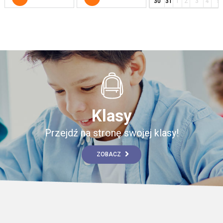
30
31
1
2
3
4
5
Klasy
Przejdź na stronę swojej klasy!
ZOBACZ