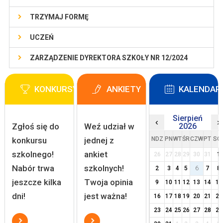
TRZYMAJ FORMĘ
UCZEŃ
ZARZĄDZENIE DYREKTORA SZKOŁY NR 12/2024
KONKURSY
ANKIETY
KALENDAR
Sierpień
‹
›
Zgłoś się do
Weź udział w
2026
konkursu
jednej z
NDZ
PN
WT
ŚR
CZW
PT
SO
szkolnego!
ankiet
26
27
28
29
30
31
1
Nabór trwa
szkolnych!
2
3
4
5
6
7
8
jeszcze kilka
Twoja opinia
9
10
11
12
13
14
15
dni!
jest ważna!
16
17
18
19
20
21
22
23
24
25
26
27
28
29