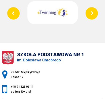
SZKOŁA PODSTAWOWA NR 1
im. Bolesława Chrobrego
Adres pocztowy:
72-500 Międzyzdroje
Leśna 17
+48 91 328 06 11
sp1mz@wp.pl