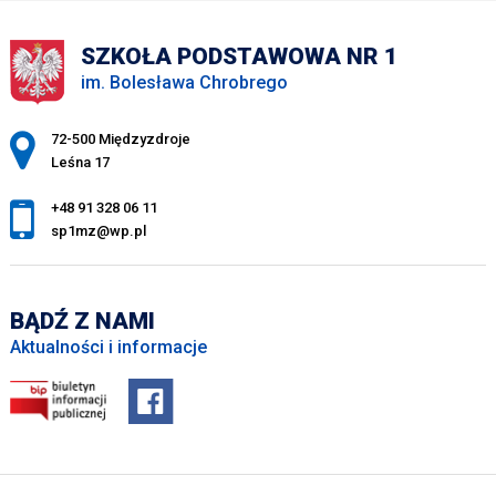
SZKOŁA PODSTAWOWA NR 1
im. Bolesława Chrobrego
Adres pocztowy:
72-500 Międzyzdroje
Leśna 17
+48 91 328 06 11
sp1mz@wp.pl
BĄDŹ Z NAMI
Aktualności i informacje