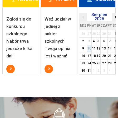
Sierpień
‹
›
Zgłoś się do
Weź udział w
2026
konkursu
jednej z
NDZ
PN
WT
ŚR
CZW
PT
SO
szkolnego!
ankiet
26
27
28
29
30
31
1
Nabór trwa
szkolnych!
2
3
4
5
6
7
8
jeszcze kilka
Twoja opinia
9
10
11
12
13
14
15
dni!
jest ważna!
16
17
18
19
20
21
22
23
24
25
26
27
28
29
30
31
1
2
3
4
5