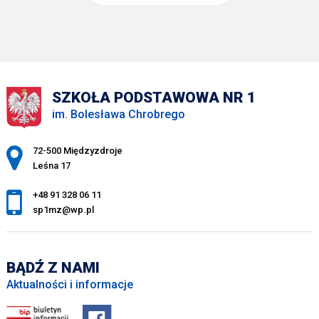
SZKOŁA PODSTAWOWA NR 1
im. Bolesława Chrobrego
Adres pocztowy:
72-500 Międzyzdroje
Leśna 17
+48 91 328 06 11
sp1mz@wp.pl
BĄDŹ Z NAMI
Aktualności i informacje