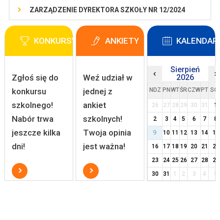
ZARZĄDZENIE DYREKTORA SZKOŁY NR 12/2024
KONKURSY
ANKIETY
KALENDAR
Sierpień
‹
›
Zgłoś się do
Weź udział w
2026
konkursu
jednej z
NDZ
PN
WT
ŚR
CZW
PT
SO
szkolnego!
ankiet
26
27
28
29
30
31
1
Nabór trwa
szkolnych!
2
3
4
5
6
7
8
jeszcze kilka
Twoja opinia
9
10
11
12
13
14
15
dni!
jest ważna!
16
17
18
19
20
21
22
23
24
25
26
27
28
29
30
31
1
2
3
4
5