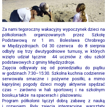
Za nami tegoroczny wakacyjny wypoczynek dzieci na
półkoloniach organizowanych przez Szkołę
Podstawową nr 1 im. Bolesława Chrobrego
w Międzyzdrojach. Od 30 czerwca do 8 sierpnia
odbyły się trzy dwutygodniowe turnusy, w których
wzięło udział łącznie 44 uczniów z obu szkół
podstawowych z gminy Międzyzdroje.
Zajęcia odbywały się od poniedziałku do piątku
w godzinach 7:30–15:30. Szkolna kuchnia codziennie
serwowała smaczne i pożywne posiłki, a mimo
kapryśnej pogody dzieci mogły aktywnie spędzać
czas – zarówno w hali sportowej i na szkolnym
boisku,a także na spacerach i plażowaniu.
Program półkolonii łączył dobrą zabawę z nauką
i rozwojem. Były zajęcia integracyjne, warsztaty