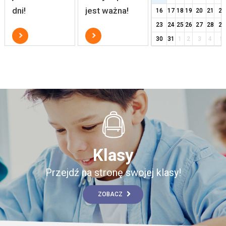
dni!
jest ważna!
16
17
18
19
20
21
22
23
24
25
26
27
28
29
30
31
1
2
3
4
5
Klasy
Przejdź na stronę swojej klasy!
ZOBACZ