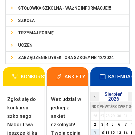
STOŁÓWKA SZKOLNA - WAŻNE INFORMACJE!!!
SZKOŁA
TRZYMAJ FORMĘ
UCZEŃ
ZARZĄDZENIE DYREKTORA SZKOŁY NR 12/2024
KONKURSY
ANKIETY
KALENDAR
Sierpień
‹
›
Zgłoś się do
Weź udział w
2026
konkursu
jednej z
NDZ
PN
WT
ŚR
CZW
PT
SO
szkolnego!
ankiet
26
27
28
29
30
31
1
Nabór trwa
szkolnych!
2
3
4
5
6
7
8
jeszcze kilka
Twoja opinia
9
10
11
12
13
14
15