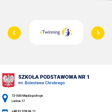
SZKOŁA PODSTAWOWA NR 1
im. Bolesława Chrobrego
Adres pocztowy:
72-500 Międzyzdroje
Leśna 17
+48 91 328 06 11