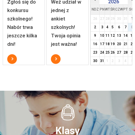
Zgłoś się do
Weź udział w
2026
konkursu
jednej z
NDZ
PN
WT
ŚR
CZW
PT
SO
szkolnego!
ankiet
26
27
28
29
30
31
1
Nabór trwa
szkolnych!
2
3
4
5
6
7
8
jeszcze kilka
Twoja opinia
9
10
11
12
13
14
15
dni!
jest ważna!
16
17
18
19
20
21
22
23
24
25
26
27
28
29
30
31
1
2
3
4
5
Klasy