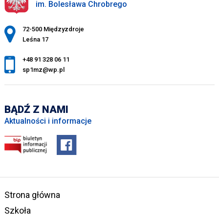
im. Bolesława Chrobrego
Adres pocztowy:
72-500 Międzyzdroje
Leśna 17
+48 91 328 06 11
sp1mz@wp.pl
BĄDŹ Z NAMI
Aktualności i informacje
Strona główna
Szkoła