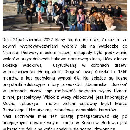
Dnia 21października 2022 klasy 5b, 6a, 6c oraz 7a razem ze
sowimi wychowawczyniami wybrały się na wycieczkę do
Niemiec. Pierwszym celem naszej eskapady było podziwianie
walorów przyrodniczych bukowo-sosnowego lasu, który otacza
ścieżkę widokową usytuowaną w koronach drzew
w miejscowości Heringsdorf. Długość owej ścieżki to 1350
metrów, a kąt nachylenia wynosi 6%. Na ścieżce są liczne
przystanki edukacyjne i tory przeszkód. ,,Uznamska Ścieżka‘’
w koronach drzew daje możliwość poznania wyspy Uznam
z innej perspektywy. Widok z wieży widokowej jest imponujący.
Można zobaczyć morze zieleni, cudowny błękit Morza
Bałtyckiego i klimatyczną zabudowę cesarskich kurortów.
Nasi uczniowie mieli też okazję przespacerować się po
przepięknym, nowoczesnym molo w Koserow. Budowla jest
w kształcie fali, a na końcu znajduje się scena i dzwonnica.