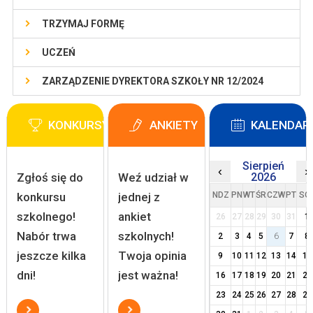
TRZYMAJ FORMĘ
UCZEŃ
ZARZĄDZENIE DYREKTORA SZKOŁY NR 12/2024
KONKURSY
ANKIETY
KALENDAR
Sierpień
‹
›
Zgłoś się do
Weź udział w
2026
konkursu
jednej z
NDZ
PN
WT
ŚR
CZW
PT
SO
szkolnego!
ankiet
26
27
28
29
30
31
1
Nabór trwa
szkolnych!
2
3
4
5
6
7
8
jeszcze kilka
Twoja opinia
9
10
11
12
13
14
15
dni!
jest ważna!
16
17
18
19
20
21
22
23
24
25
26
27
28
29