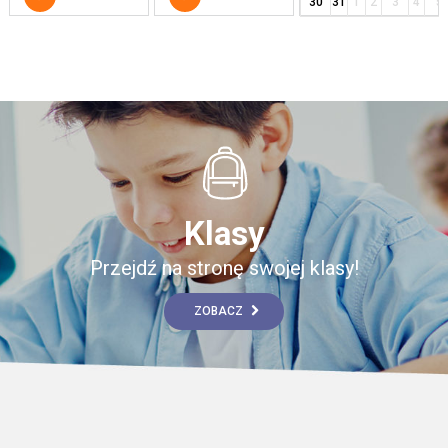
30
31
1
2
3
4
5
Klasy
Przejdź na stronę swojej klasy!
ZOBACZ