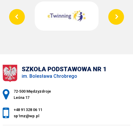
SZKOŁA PODSTAWOWA NR 1
im. Bolesława Chrobrego
Adres pocztowy:
72-500 Międzyzdroje
Leśna 17
+48 91 328 06 11
sp1mz@wp.pl