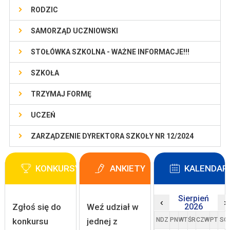
RODZIC
SAMORZĄD UCZNIOWSKI
STOŁÓWKA SZKOLNA - WAŻNE INFORMACJE!!!
SZKOŁA
TRZYMAJ FORMĘ
UCZEŃ
ZARZĄDZENIE DYREKTORA SZKOŁY NR 12/2024
KONKURSY
ANKIETY
KALENDAR
Sierpień
‹
›
Zgłoś się do
Weź udział w
2026
konkursu
jednej z
NDZ
PN
WT
ŚR
CZW
PT
SO