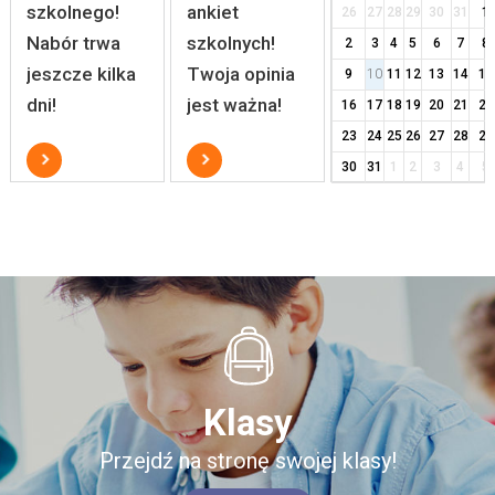
szkolnego!
ankiet
26
27
28
29
30
31
1
Nabór trwa
szkolnych!
2
3
4
5
6
7
8
jeszcze kilka
Twoja opinia
9
10
11
12
13
14
15
dni!
jest ważna!
16
17
18
19
20
21
22
23
24
25
26
27
28
29
30
31
1
2
3
4
5
Klasy
Przejdź na stronę swojej klasy!