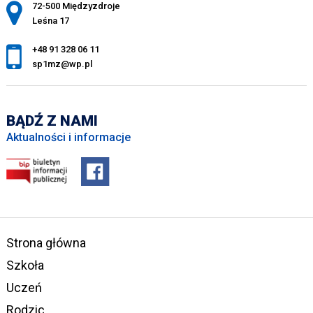
Adres pocztowy:
72-500 Międzyzdroje
Leśna 17
+48 91 328 06 11
sp1mz@wp.pl
BĄDŹ Z NAMI
Aktualności i informacje
Strona główna
Szkoła
Uczeń
Rodzic