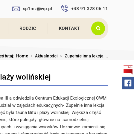
sp1mz@wp.pl
+48 91 328 06 11
RODZIC
KONTAKT
eś tutaj:
Home
>
Aktualności
>
Zupełnie inna lekcja ...
laży wolińskiej
sa III a odwiedziła Centrum Edukacji Ekologicznej CWM
dział w zajęciach edukacyjnych- Zupełnie inna lekcja
ć była fauna klifu i plaży wolińskiej. Większa część
renie, które polegały głównie na samodzielnej
rupach i wyciągania wniosków. Uczniowie zamienili się