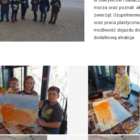
w odkrywców i badacz
morza oraz poznali akt
zwierząt. Uzupełnienie
oraz praca plastyczn
możliwość dojazdu do 
dodatkową atrakcja.