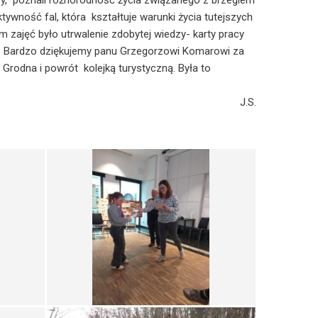
y, poznali różnorodność życia związanego z brzegiem
ywność fal, która kształtuje warunki życia tutejszych
m zajęć było utrwalenie zdobytej wiedzy- karty pracy
a. Bardzo dziękujemy panu Grzegorzowi Komarowi za
Grodna i powrót kolejką turystyczną. Była to
J.S.