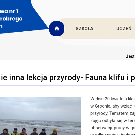
SZKOŁA
UCZEŃ
Jest
e inna lekcja przyrody- Fauna klifu i p
W dniu 20 kwietnia kla
w Grodnie, aby wziąć u
przyrody. Tematem zaję
zajęć odbyła się w te
obserwacji, pracy w g