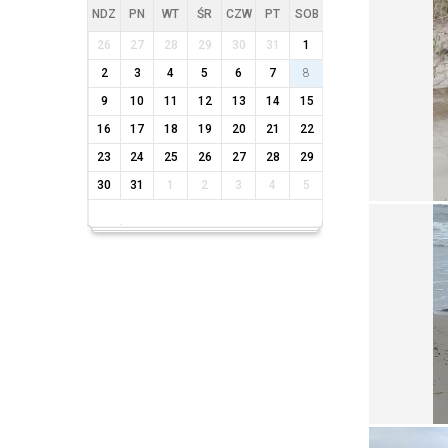
NDZ
PN
WT
ŚR
CZW
PT
SOB
26
27
28
29
30
31
1
2
3
4
5
6
7
8
9
10
11
12
13
14
15
16
17
18
19
20
21
22
23
24
25
26
27
28
29
30
31
1
2
3
4
5