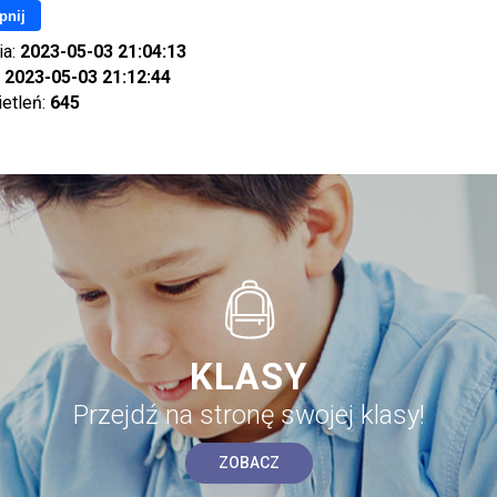
pnij
ia:
2023-05-03 21:04:13
:
2023-05-03 21:12:44
ietleń:
645
KLASY
Przejdź na stronę swojej klasy!
ZOBACZ